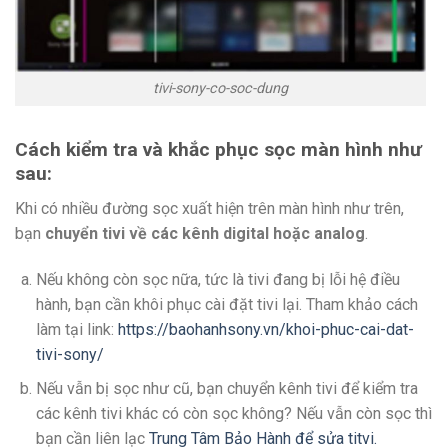
tivi-sony-co-soc-dung
Cách kiểm tra và khắc phục sọc màn hình như
sau:
Khi có nhiều đường sọc xuất hiện trên màn hình như trên,
bạn
chuyển tivi về các kênh digital hoặc analog
.
Nếu không còn sọc nữa, tức là tivi đang bị lỗi hệ điều
hành, bạn cần khôi phục cài đặt tivi lại. Tham khảo cách
làm tại link:
https://baohanhsony.vn/khoi-phuc-cai-dat-
tivi-sony/
Nếu vẫn bị sọc như cũ, bạn chuyển kênh tivi để kiểm tra
các kênh tivi khác có còn sọc không? Nếu vẫn còn sọc thì
bạn cần liên lạc
Trung Tâm Bảo Hành để sửa titvi.