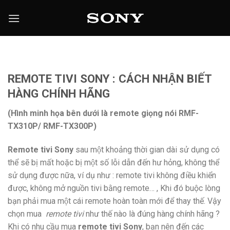
Chuyển
đến
nội
dung
REMOTE TIVI SONY
:
CÁCH NHẬN BIẾT
HÀNG CHÍNH HÃNG
(Hình minh họa bên dưới là remote giọng nói RMF-
TX310P/ RMF-TX300P)
Remote tivi Sony
sau một khoảng thời gian dài sử dụng có
thể sẽ bị mất hoặc bị một số lỗi dẫn đến hư hỏng, không thể
sử dụng được nữa, ví dụ như : remote tivi không điều khiển
được, không mở nguồn tivi bằng remote… , Khi đó buộc lòng
bạn phải mua một cái remote hoàn toàn mới để thay thế. Vậy
chọn mua
remote tivi
như thế nào là đúng hàng chính hãng ?
Khi có nhu cầu mua
remote tivi Sony
, bạn nên đến các