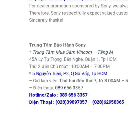
For dealer promotion sponsored by Sony, we always
Therefore, Sony respectfully expect valued custo
Sincerely thanks!
Trung Tâm Bảo Hành Sony
*
Trung Tâm Mua Sắm Vincom – Tầng M
45A Lý Tự Trọng, Bến Nghé, Quận 1, Tp.HCM
Thứ 2 đến Chủ nhật : 10:00AM – 7:00PM
*
5 Nguyễn Tuân, P3, Q.Gò Vấp, Tp.HCM
– Giờ làm việc:
Thứ hai đến thứ 7; từ 8:00AM –
– Điện thoại:
089 656 3357
Hotline/Zalo : 089 656 3357
Điện Thoại : (028)39897057 – (028)62958365